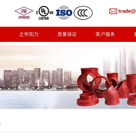
trade@
心
之华实力
质量保证
客户服务
卡