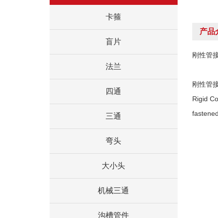
卡箍
产品
盲片
刚性管
法兰
刚性管
四通
Rigid Co
fastened
三通
弯头
大小头
机械三通
沟槽管件