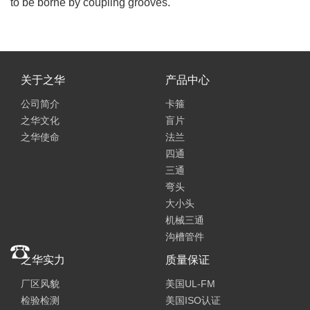
to be borne by coupling grooves.
关于之华
产品中心
公司简介
卡箍
之华文化
盲片
之华使命
法兰
四通
三通
弯头
大小头
机械三通
沟槽管件
之华实力
质量保证
厂区风貌
美国UL-FM
检验检测
美国ISO认证