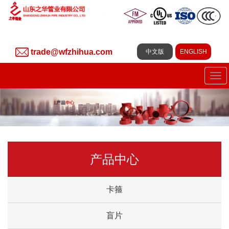
trade@wfzhihua.com
中文版
ENGLISH
Tog
navi
产品中心
卡箍
盲片