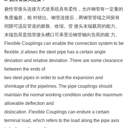
挠性管接头连接方式使系统具有柔性，允许钢管有一定量的
角度偏差，相 对错位。钢管连接后，两钢管管端之间留有
间隙可适应管道的膨胀、收缩。管 接头末端载荷的能力。
末端负荷是指管接头槽口可承受沿钢管轴向负荷的能 力。
Flexible Couplings can enable the connection system to be
flexible ,it allows the steel pipe has a certain angle
deviation and relative deviation .There are some clearance
between the ends of
two steel pipes in order to suit the expansion and
shrinkage of the pipelines. The pipe couplings should
maintain the normal working condition under the maximum
allowable deflection and
dislocation .Flexible Couplings can endure a certain
terminal load, which refers to the load along the pipe axis